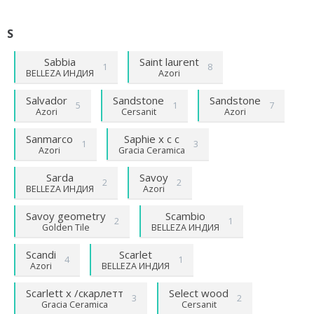
S
Sabbia
Saint laurent
1
8
BELLEZA ИНДИЯ
Azori
Salvador
Sandstone
Sandstone
5
1
7
Azori
Cersanit
Azori
Sanmarco
Saphie x с с
1
3
Azori
Gracia Ceramica
Sarda
Savoy
2
2
BELLEZA ИНДИЯ
Azori
Savoy geometry
Scambio
2
1
Golden Tile
BELLEZA ИНДИЯ
Scandi
Scarlet
4
1
Azori
BELLEZA ИНДИЯ
Scarlett х /скарлетт
Select wood
3
2
Gracia Ceramica
Cersanit