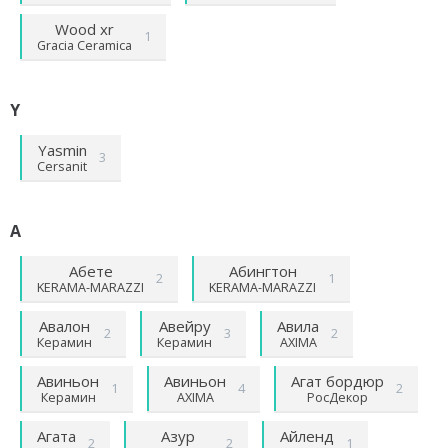
Wood хr
1
Gracia Ceramica
Y
Yasmin
3
Cersanit
А
Абете
Абингтон
2
1
KЕRАМА-МАRАZZI
KЕRАМА-МАRАZZI
Авалон
Авейру
Авила
2
3
2
Керамин
Керамин
AXIMA
Авиньон
Авиньон
Агат бордюр
1
4
2
Керамин
AXIMA
РосДекор
Агата
Азур
Айленд
2
2
1