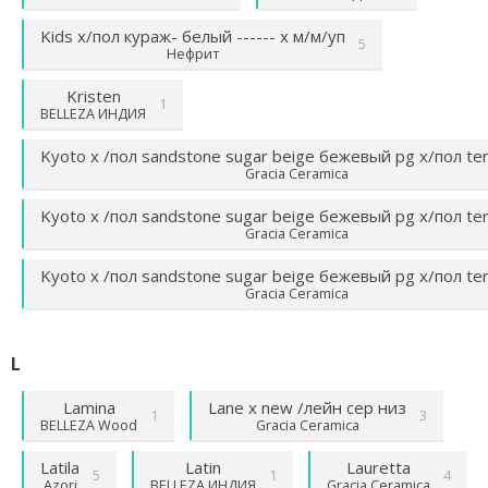
Kids х/пол кураж- белый ------ х м/м/уп
5
Нефрит
Kristen
1
BELLEZA ИНДИЯ
Kyoto х /пол sandstone sugar beige бежевый pg х/пол te
Gracia Ceramica
Kyoto х /пол sandstone sugar beige бежевый pg х/пол te
Gracia Ceramica
Kyoto х /пол sandstone sugar beige бежевый pg х/пол te
Gracia Ceramica
L
Lamina
Lane х new /лейн сер низ
1
3
BELLEZA Wood
Gracia Ceramica
Latila
Latin
Lauretta
5
1
4
Azori
BELLEZA ИНДИЯ
Gracia Ceramica