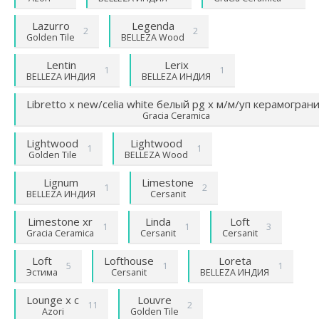
Lazurro
Legenda
2
2
Golden Tile
BELLEZA Wood
Lentin
Lerix
1
1
BELLEZA ИНДИЯ
BELLEZA ИНДИЯ
Libretto х new/celia white белый pg х м/м/уп керамогран
Gracia Ceramica
Lightwood
Lightwood
1
1
Golden Tile
BELLEZA Wood
Lignum
Limestone
1
2
BELLEZA ИНДИЯ
Cersanit
Limestone хr
Linda
Loft
1
1
3
Gracia Ceramica
Cersanit
Cersanit
Loft
Lofthouse
Loreta
5
1
1
Эстима
Cersanit
BELLEZA ИНДИЯ
Lounge х с
Louvre
11
2
Azori
Golden Tile