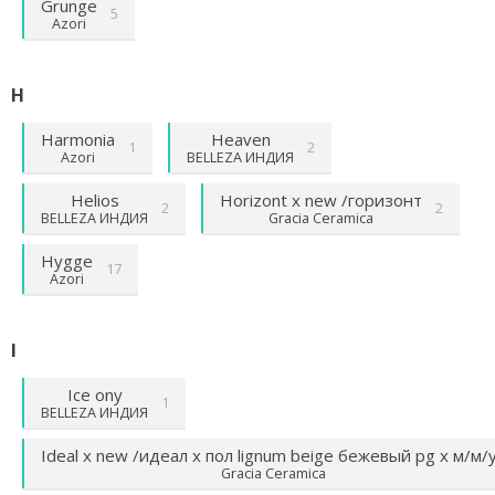
Grunge
5
Azori
H
Harmonia
Heaven
1
2
Azori
BELLEZA ИНДИЯ
Helios
Horizont х new /горизонт
2
2
BELLEZA ИНДИЯ
Gracia Ceramica
Hygge
17
Azori
I
Ice ony
1
BELLEZA ИНДИЯ
Ideal х new /идеал х пол lignum beige бежевый pg х м/м/
Gracia Ceramica