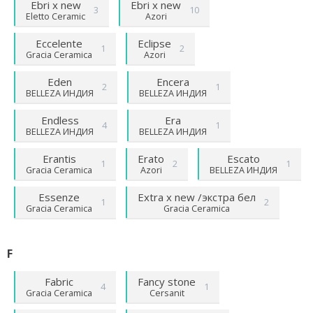
Ebri х new
Ebri х new
3
10
Eletto Ceramic
Azori
Eccelente
Eclipse
1
2
Gracia Ceramica
Azori
Eden
Encera
2
1
BELLEZA ИНДИЯ
BELLEZA ИНДИЯ
Endless
Era
4
1
BELLEZA ИНДИЯ
BELLEZA ИНДИЯ
Erantis
Erato
Escato
1
2
1
Gracia Ceramica
Azori
BELLEZA ИНДИЯ
Essenze
Extra х new /экстра бел
1
2
Gracia Ceramica
Gracia Ceramica
F
Fabric
Fancy stone
4
1
Gracia Ceramica
Cersanit