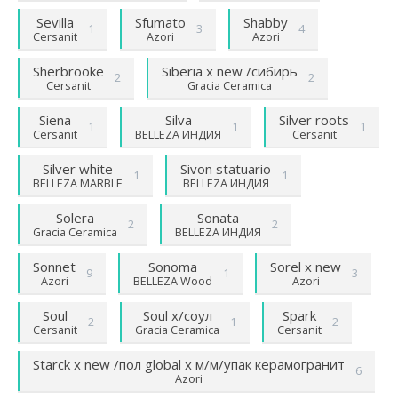
Sevilla
Sfumato
Shabby
1
3
4
Cersanit
Azori
Azori
Sherbrooke
Siberia х new /сибирь
2
2
Cersanit
Gracia Ceramica
Siena
Silva
Silver roots
1
1
1
Cersanit
BELLEZA ИНДИЯ
Cersanit
Silver white
Sivon statuario
1
1
BELLEZA MARBLE
BELLEZA ИНДИЯ
Solera
Sonata
2
2
Gracia Ceramica
BELLEZA ИНДИЯ
Sonnet
Sonoma
Sorel х new
9
1
3
Azori
BELLEZA Wood
Azori
Soul
Soul х/соул
Spark
2
1
2
Cersanit
Gracia Ceramica
Cersanit
Starck х new /пол global х м/м/упак керамогранит
6
Azori