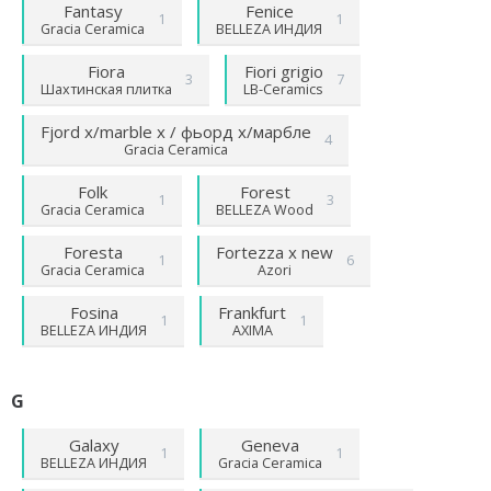
Fantasy
Fenice
1
1
Gracia Ceramica
BELLEZA ИНДИЯ
Fiora
Fiori grigio
3
7
Шахтинская плитка
LB-Ceramics
Fjord х/marble х / фьорд х/марбле
4
Gracia Ceramica
Folk
Forest
1
3
Gracia Ceramica
BELLEZA Wood
Foresta
Fortezza х new
1
6
Gracia Ceramica
Azori
Fosina
Frankfurt
1
1
BELLEZA ИНДИЯ
AXIMA
G
Galaxy
Geneva
1
1
BELLEZA ИНДИЯ
Gracia Ceramica