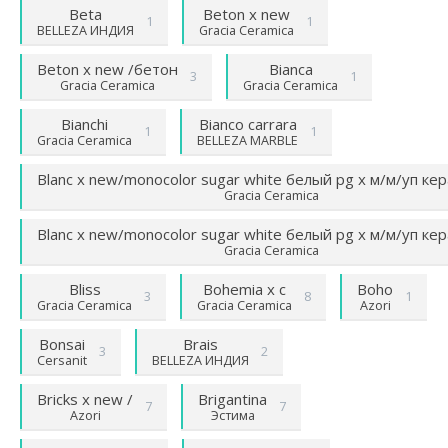
Beta
Beton х new
1
1
BELLEZA ИНДИЯ
Gracia Ceramica
Beton х new /бетон
Bianca
3
1
Gracia Ceramica
Gracia Ceramica
Bianchi
Bianco carrara
1
1
Gracia Ceramica
BELLEZA MARBLE
Blanc х new/monocolor sugar white белый pg х м/м/уп ке
Gracia Ceramica
Blanc х new/monocolor sugar white белый pg х м/м/уп ке
Gracia Ceramica
Bliss
Bohemia х c
Boho
3
8
1
Gracia Ceramica
Gracia Ceramica
Azori
Bonsai
Brais
3
2
Cersanit
BELLEZA ИНДИЯ
Bricks х new /
Brigantina
7
7
Azori
Эстима