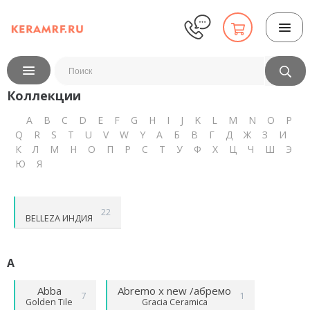
Коллекции
A
B
C
D
E
F
G
H
I
J
K
L
M
N
O
P
Q
R
S
T
U
V
W
Y
А
Б
В
Г
Д
Ж
З
И
К
Л
М
Н
О
П
Р
С
Т
У
Ф
Х
Ц
Ч
Ш
Э
Ю
Я
22
BELLEZA ИНДИЯ
A
Abba
Abremo х new /абремо
7
1
Golden Tile
Gracia Ceramica