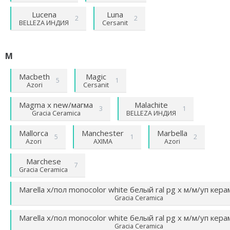
Lucena
Luna
2
2
BELLEZA ИНДИЯ
Cersanit
M
Macbeth
Magic
5
1
Azori
Cersanit
Magma х new/магма
Malachite
3
1
Gracia Ceramica
BELLEZA ИНДИЯ
Mallorca
Manchester
Marbella
5
1
2
Azori
AXIMA
Azori
Marchese
7
Gracia Ceramica
Marella х/пол monocolor white белый ral pg х м/м/уп кер
Gracia Ceramica
Marella х/пол monocolor white белый ral pg х м/м/уп кер
Gracia Ceramica