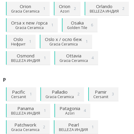
Orion
Orion
Orlando
1
2
2
Gracia Ceramica
Azori
BELLEZA ИНДИЯ
Orsa х new /орса
Osaka
1
6
Gracia Ceramica
Golden Tile
Oslo
Oslo х / осло беж
1
1
Нефрит
Gracia Ceramica
Osmond
Ottavia
1
4
BELLEZA ИНДИЯ
Gracia Ceramica
P
Pacific
Palladio
Pamir
1
2
3
Cersanit
Gracia Ceramica
Cersanit
Panama
Patagonia
1
4
BELLEZA ИНДИЯ
Azori
Patchwork
Pearl
2
1
Gracia Ceramica
BELLEZA ИНДИЯ