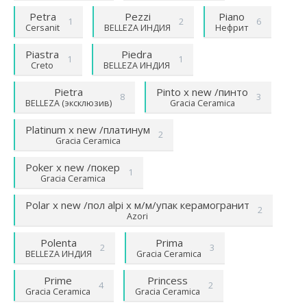
Petra
Pezzi
Piano
1
2
6
Cersanit
BELLEZA ИНДИЯ
Нефрит
Piastra
Piedra
1
1
Creto
BELLEZA ИНДИЯ
Pietra
Pinto х new /пинто
8
3
BELLEZA (эксклюзив)
Gracia Ceramica
Platinum х new /платинум
2
Gracia Ceramica
Poker х new /покер
1
Gracia Ceramica
Polar х new /пол alpi х м/м/упак керамогранит
2
Azori
Polenta
Prima
2
3
BELLEZA ИНДИЯ
Gracia Ceramica
Prime
Princess
4
2
Gracia Ceramica
Gracia Ceramica