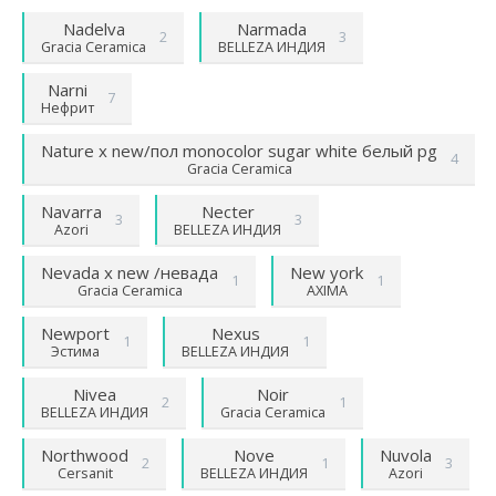
Nadelva
Narmada
2
3
Gracia Ceramica
BELLEZA ИНДИЯ
Narni
7
Нефрит
Nature х new/пол monocolor sugar white белый pg
4
Gracia Ceramica
Navarra
Necter
3
3
Azori
BELLEZA ИНДИЯ
Nevada х new /невада
New york
1
1
Gracia Ceramica
AXIMA
Newport
Nexus
1
1
Эстима
BELLEZA ИНДИЯ
Nivea
Noir
2
1
BELLEZA ИНДИЯ
Gracia Ceramica
Northwood
Nove
Nuvola
2
1
3
Cersanit
BELLEZA ИНДИЯ
Azori