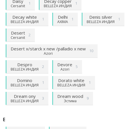
Daisy
Decay copper
1
1
Cersanit
BELLEZA ИНДИЯ
Decay white
Delhi
Denis silver
1
1
1
BELLEZA ИНДИЯ
AXIMA
BELLEZA ИНДИЯ
Desert
2
Cersanit
Desert х/starck х new /palladio х new
10
Azori
Despro
Devore
2
5
BELLEZA ИНДИЯ
Azori
Domino
Dorato white
1
1
BELLEZA ИНДИЯ
BELLEZA ИНДИЯ
Dream ony
Dream wood
3
9
BELLEZA ИНДИЯ
Эстима
E