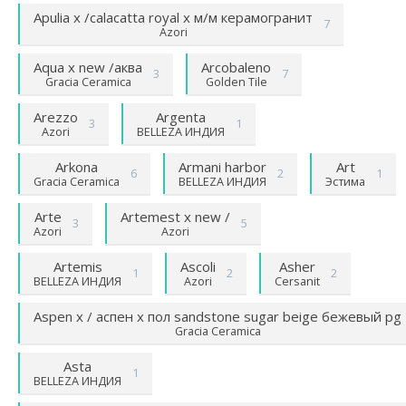
Apulia х /calacatta royal х м/м керамогранит
7
Azori
Aqua х new /аква
Arcobaleno
3
7
Gracia Ceramica
Golden Tile
Arezzo
Argenta
3
1
Azori
BELLEZA ИНДИЯ
Arkona
Armani harbor
Art
6
2
1
Gracia Ceramica
BELLEZA ИНДИЯ
Эстима
Arte
Artemest х new /
3
5
Azori
Azori
Artemis
Ascoli
Asher
1
2
2
BELLEZA ИНДИЯ
Azori
Cersanit
Aspen х / аспен х пол sandstone sugar beige бежевый pg
Gracia Ceramica
Asta
1
BELLEZA ИНДИЯ