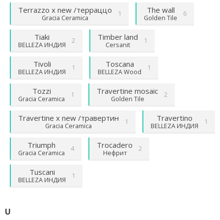
Terrazzo х new /терраццо
The wall
1
6
Gracia Ceramica
Golden Tile
Tiaki
Timber land
2
1
BELLEZA ИНДИЯ
Cersanit
Tivoli
Toscana
1
1
BELLEZA ИНДИЯ
BELLEZA Wood
Tozzi
Travertine mosaic
1
2
Gracia Ceramica
Golden Tile
Travertine х new /травертин
Travertino
1
1
Gracia Ceramica
BELLEZA ИНДИЯ
Triumph
Trocadero
4
2
Gracia Ceramica
Нефрит
Tuscani
1
BELLEZA ИНДИЯ
U