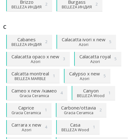
Brizzo
Burgass
2
2
BELLEZA ИНДИЯ
BELLEZA ИНДИЯ
C
Cabanes
Calacatta ivori x new
2
5
BELLEZA ИНДИЯ
Azori
Calacatta opaco х new
Calacatta royal
3
5
Azori
Azori
Calcatta montreal
Calypso х new
1
5
BELLEZA MARBLE
Azori
Cameo х new /камео
Canyon
4
1
Gracia Ceramica
BELLEZA Wood
Caprice
Carbone/ottavia
1
2
Gracia Ceramica
Gracia Ceramica
Carrara х new
Casa
4
1
Azori
BELLEZA Wood