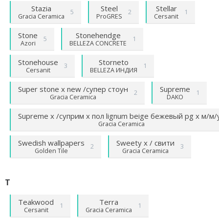
Stazia
Steel
Stellar
5
2
1
Gracia Ceramica
ProGRES
Cersanit
Stone
Stonehendge
5
1
Azori
BELLEZA CONCRETE
Stonehouse
Storneto
3
1
Cersanit
BELLEZA ИНДИЯ
Super stone х new /супер стоун
Supreme
2
1
Gracia Ceramica
DAKO
Supreme х /суприм х пол lignum beige бежевый pg х м/м/
Gracia Ceramica
Swedish wallpapers
Sweety х / свити
2
3
Golden Tile
Gracia Ceramica
T
Teakwood
Terra
1
1
Cersanit
Gracia Ceramica