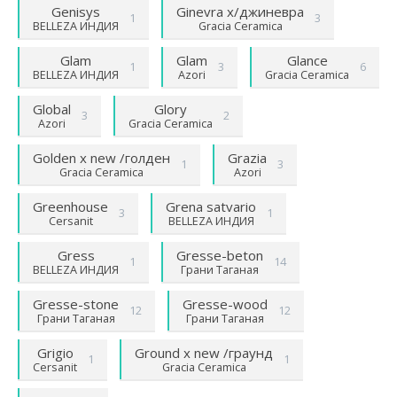
Genisys
Ginevra х/джиневра
1
3
BELLEZA ИНДИЯ
Gracia Ceramica
Glam
Glam
Glance
1
3
6
BELLEZA ИНДИЯ
Azori
Gracia Ceramica
Global
Glory
3
2
Azori
Gracia Ceramica
Golden х new /голден
Grazia
1
3
Gracia Ceramica
Azori
Greenhouse
Grena satvario
3
1
Cersanit
BELLEZA ИНДИЯ
Gress
Gresse-beton
1
14
BELLEZA ИНДИЯ
Грани Таганая
Gresse-stone
Gresse-wood
12
12
Грани Таганая
Грани Таганая
Grigio
Ground х new /граунд
1
1
Cersanit
Gracia Ceramica