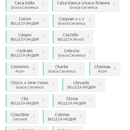
Casa bella
Casa blanca x/каса бланка
1
1
Gracia Ceramica
Gracia Ceramica
Cason
Caspian х c c
1
2
BELLEZA ИНДИЯ
Gracia Ceramica
Caspio
Castello
1
1
BELLEZA ИНДИЯ
BELLEZA Wood
Cedralis
Celesta
2
2
BELLEZA ИНДИЯ
Gracia Ceramica
Cemento
Charlie
Chateau
4
1
6
Azori
Gracia Ceramica
Azori
Choco х new /чоко
Clevado
1
1
Gracia Ceramica
BELLEZA ИНДИЯ
Clio
Clovia
2
1
BELLEZA ИНДИЯ
BELLEZA ИНДИЯ
Coastline
Colonia
1
1
Cersanit
BELLEZA ИНДИЯ