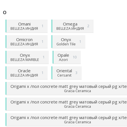
O
Omani
Omega
1
2
BELLEZA ИНДИЯ
BELLEZA ИНДИЯ
Omicron
Onyx
1
1
BELLEZA ИНДИЯ
Golden Tile
Onyx
Opale
1
10
BELLEZA MARBLE
Azori
Oracle
Oriental
1
3
BELLEZA ИНДИЯ
Cersanit
Origami х /пол concrete matt grey матовый серый pg х/t
Gracia Ceramica
Origami х /пол concrete matt grey матовый серый pg х/t
Gracia Ceramica
Origami х /пол concrete matt grey матовый серый pg х/t
Gracia Ceramica