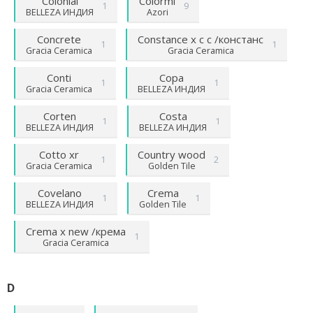
Colonial
Colormi
1
9
BELLEZA ИНДИЯ
Azori
Concrete
Constance х с с /констанс
1
1
Gracia Ceramica
Gracia Ceramica
Conti
Copa
1
1
Gracia Ceramica
BELLEZA ИНДИЯ
Corten
Costa
1
1
BELLEZA ИНДИЯ
BELLEZA ИНДИЯ
Cotto хr
Country wood
1
2
Gracia Ceramica
Golden Tile
Covelano
Crema
1
1
BELLEZA ИНДИЯ
Golden Tile
Crema х new /крема
1
Gracia Ceramica
D