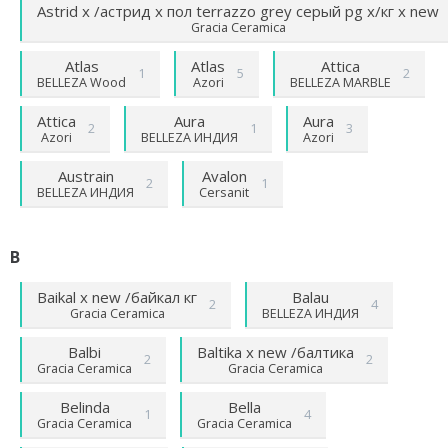
Astrid х /астрид х пол terrazzo grey серый pg х/кг х new
Gracia Ceramica
Atlas
Atlas
Attica
1
5
2
BELLEZA Wood
Azori
BELLEZA MARBLE
Attica
Aura
Aura
2
1
3
Azori
BELLEZA ИНДИЯ
Azori
Austrain
Avalon
2
1
BELLEZA ИНДИЯ
Cersanit
B
Baikal х new /байкал кг
Balau
2
4
Gracia Ceramica
BELLEZA ИНДИЯ
Balbi
Baltika х new /балтика
2
2
Gracia Ceramica
Gracia Ceramica
Belinda
Bella
1
4
Gracia Ceramica
Gracia Ceramica