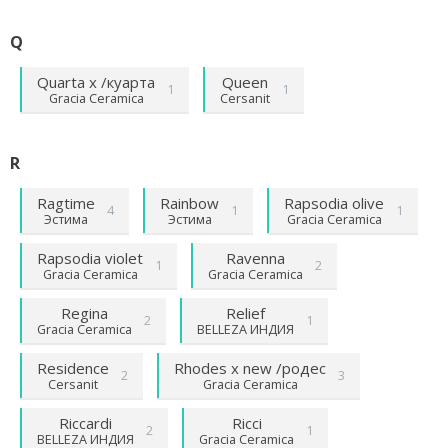
Q
Quarta х /куарта
Queen
1
1
Gracia Ceramica
Cersanit
R
Ragtime
Rainbow
Rapsodia olive
4
1
1
Эстима
Эстима
Gracia Ceramica
Rapsodia violet
Ravenna
1
2
Gracia Ceramica
Gracia Ceramica
Regina
Relief
2
1
Gracia Ceramica
BELLEZA ИНДИЯ
Residence
Rhodes х new /родес
2
3
Cersanit
Gracia Ceramica
Riccardi
Ricci
2
1
BELLEZA ИНДИЯ
Gracia Ceramica