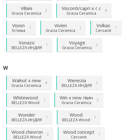
Villani
Visconti/capri х с с
2
8
Gracia Ceramica
Gracia Ceramica
Vision
Vivien
Volkas
1
1
1
Эстима
Gracia Ceramica
Cersanit
Vonazo
Voyage
1
2
BELLEZA ИНДИЯ
Gracia Ceramica
W
Walnut х new
Wenezia
4
2
Gracia Ceramica
BELLEZA ИНДИЯ
Whitewood
Win х new /вин
1
2
BELLEZA Wood
Gracia Ceramica
Wonder
Wood
1
1
BELLEZA ИНДИЯ
BELLEZA Wood
Wood chevron
Wood concept
3
1
BELLEZA Wood
Cersanit