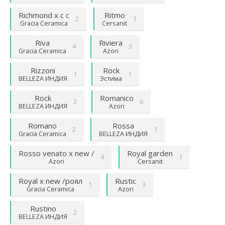
Richmond х с с
Ritmo
2
1
Gracia Ceramica
Cersanit
Riva
Riviera
4
3
Gracia Ceramica
Azori
Rizzoni
Rock
1
1
BELLEZA ИНДИЯ
Эстима
Rock
Romanico
2
6
BELLEZA ИНДИЯ
Azori
Romano
Rossa
2
1
Gracia Ceramica
BELLEZA ИНДИЯ
Rosso venato х new /
Royal garden
4
1
Azori
Cersanit
Royal х new /роял
Rustic
1
3
Gracia Ceramica
Azori
Rustino
2
BELLEZA ИНДИЯ