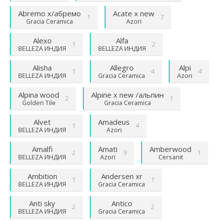
Abremo х/абремо
Acate х new
1
7
Gracia Ceramica
Azori
Alexo
Alfa
1
2
BELLEZA ИНДИЯ
BELLEZA ИНДИЯ
Alisha
Allegro
Alpi
1
4
4
BELLEZA ИНДИЯ
Gracia Ceramica
Azori
Alpina wood
Alpine х new /альпин
2
1
Golden Tile
Gracia Ceramica
Alvet
Amadeus
1
4
BELLEZA ИНДИЯ
Azori
Amalfi
Amati
Amberwood
2
9
1
BELLEZA ИНДИЯ
Azori
Cersanit
Ambition
Andersen хr
1
1
BELLEZA ИНДИЯ
Gracia Ceramica
Anti sky
Antico
2
2
BELLEZA ИНДИЯ
Gracia Ceramica