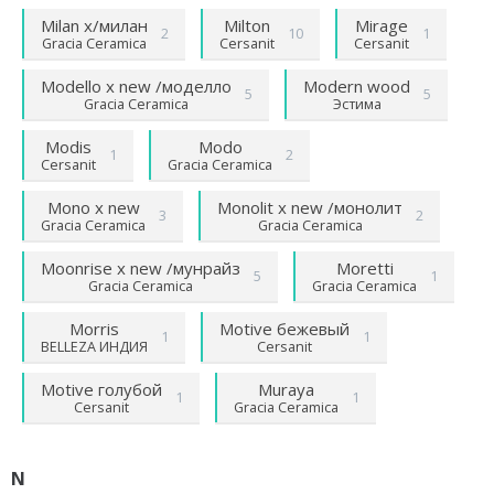
Milan х/милан
Milton
Mirage
2
10
1
Gracia Ceramica
Cersanit
Cersanit
Modello х new /моделло
Modern wood
5
5
Gracia Ceramica
Эстима
Modis
Modo
1
2
Cersanit
Gracia Ceramica
Mono х new
Monolit х new /монолит
3
2
Gracia Ceramica
Gracia Ceramica
Moonrise х new /мунрайз
Moretti
5
1
Gracia Ceramica
Gracia Ceramica
Morris
Motive бежевый
1
1
BELLEZA ИНДИЯ
Cersanit
Motive голубой
Muraya
1
1
Cersanit
Gracia Ceramica
N