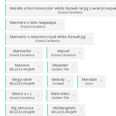
Marella х/пол monocolor white белый ral pg х м/м/уп кер
Gracia Ceramica
Marmara х new /мармара
1
Gracia Ceramica
Marmaris х new/пол royal white белый pg
1
Gracia Ceramica
Marmette
Marvel
1
4
Gracia Ceramica
Gracia Ceramica
Massive
Meander
1
1
BELLEZA ИНДИЯ
Golden Tile
Mega silver
Melody
Meridian
1
8
3
BELLEZA ИНДИЯ
Эстима
Azori
Metro х c c
Metrotiles
2
4
Gracia Ceramica
Golden Tile
Mg atmossa
Michlanghelo
1
1
BELLEZA ИНДИЯ
BELLEZA ИНДИЯ