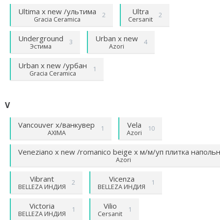
Ultima х new /ультима
Ultra
2
2
Gracia Ceramica
Cersanit
Underground
Urban х new
3
4
Эстима
Azori
Urban х new /урбан
1
Gracia Ceramica
V
Vancouver х/ванкувер
Vela
1
10
AXIMA
Azori
Veneziano х new /romanico beige х м/м/уп плитка наполь
Azori
Vibrant
Vicenza
2
1
BELLEZA ИНДИЯ
BELLEZA ИНДИЯ
Victoria
Vilio
1
1
BELLEZA ИНДИЯ
Cersanit